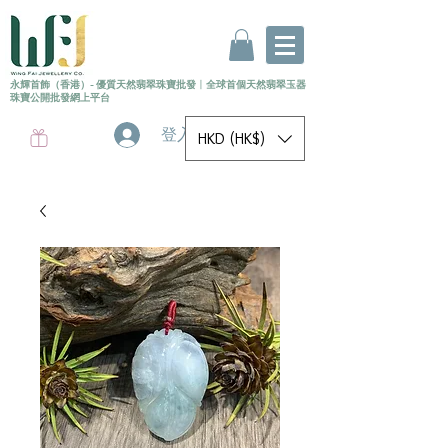
永輝首飾（香港）- 優質天然翡翠珠寶批發
〡
全球首個
天然
翡翠玉器
珠寶公開批發網上平台
登入
HKD (HK$)