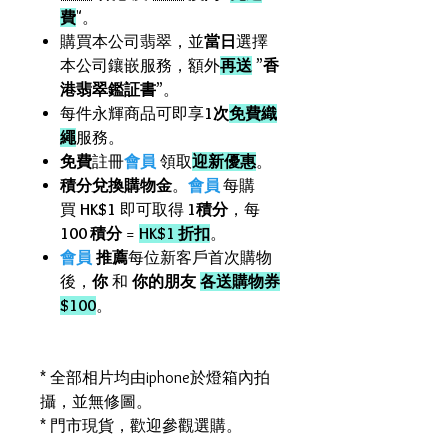
費
"。
購買本公司翡翠，並
當日
選擇
本公司鑲嵌服務，額外
再送
”
香
港翡翠鑑証書
”。
每件永輝商品可即享
1次
免費織
繩
服務。
免費
註冊
會員
領取
迎新優惠
。
積分兌換購物金
。
會員
每購
買
HK$1
即可取得
1積分
，每
100 積分
=
HK$1 折扣
。
會員
推薦
每位新客戶首次購物
後，
你
和
你的朋友
各送購物券
$100
。
* 全部相片均由iphone於燈箱內拍
攝，並無修圖。
* 門市現貨，歡迎參觀選購。