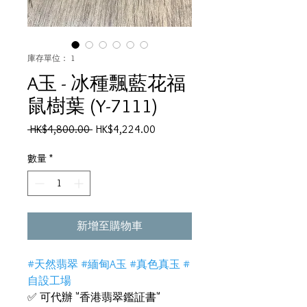
庫存單位： 1
A玉 - 冰種飄藍花福
鼠樹葉 (Y-7111)
一
促
 HK$4,800.00 
HK$4,224.00
般
銷
價
價
數量
*
格
格
新增至購物車
#天然翡翠 #緬甸A玉 #真色真玉 #
自設工場
✅ 可代辦 "香港翡翠鑑証書"