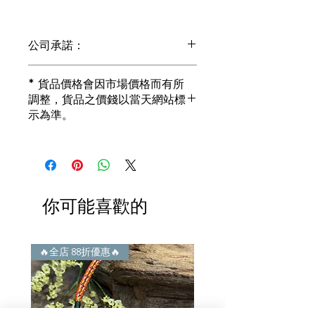
公司承諾：
1) 全部珠寶都是正貨丶真品。冇加膠！
* 貨品價格會因市場價格而有所
冇加色！冇化妝！
調整，貨品之價錢以當天網站標
i) 所有已鑲玉器珠寶丶玉鐲丶擺件皆 奉
示為準。
送 [香港翡翠鑑証書]
2) 全部已鑲珠寶都係100%真金丶100%
真鑽。
i) 成色足。冇鍍金！冇包金！冇假金！
3) 顧客所花費一分一毫全部都是珠寶本
身應有價值。
你可能喜歡的
i) 無佣金！無租金！無買手費！真真正
正行內批發價。
4) 世襲經營，經驗豐富。不是學院派，
謝絕紙上談兵。
🔥全店 88折優惠🔥
🔥全店 88折優惠🔥