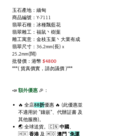
玉石產地：緬甸
商品編號：Y-7111
翡翠石種：冰種飄藍花
翡翠雕工：福鼠丶樹葉
雕工寓意：金枝玉葉丶大業有成
翡翠尺寸：36.2mm(長) x
25.2mm(闊)
批發價：港幣
$4800
***( 貨真價實，請勿議價 )***
📣
額外優惠
🎉：
🔥 全店
88折
優惠 🔥 (此優惠並
不適用於 "鑲嵌"、代辦証書 及
其他服務)。
🌏 全球送貨。🇨🇳
中國
、
🇭🇰
香港
及 🇲🇴
澳門
"
免運