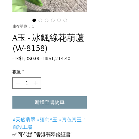
庫存單位： 1
A玉 - 冰飄綠花葫蘆
(W-8158)
一
促
 HK$1,380.00 
HK$1,214.40
般
銷
價
價
數量
*
格
格
新增至購物車
#天然翡翠 #緬甸A玉 #真色真玉 #
自設工場
✅ 可代辦 "香港翡翠鑑証書"