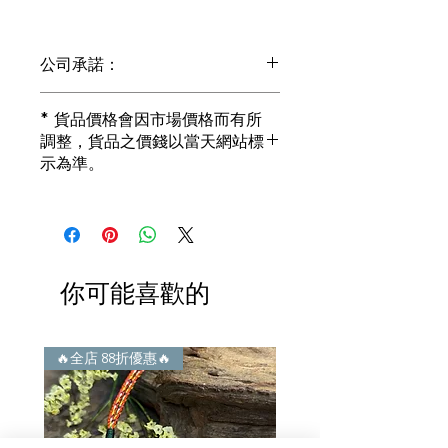
公司承諾：
1) 全部珠寶都是正貨丶真品。冇加膠！
* 貨品價格會因市場價格而有所
冇加色！冇化妝！
調整，貨品之價錢以當天網站標
i) 所有已鑲玉器珠寶丶玉鐲丶擺件皆 奉
示為準。
送 [香港翡翠鑑証書]
2) 全部已鑲珠寶都係100%真金丶100%
真鑽。
i) 成色足。冇鍍金！冇包金！冇假金！
3) 顧客所花費一分一毫全部都是珠寶本
身應有價值。
你可能喜歡的
i) 無佣金！無租金！無買手費！真真正
正行內批發價。
4) 世襲經營，經驗豐富。不是學院派，
謝絕紙上談兵。
🔥全店 88折優惠🔥
🔥全店 88折優惠🔥