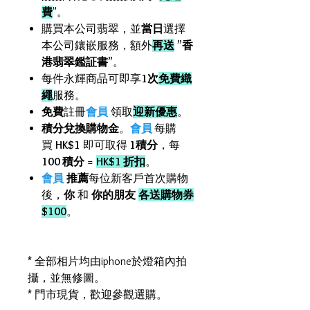
費
"。
購買本公司翡翠，並
當日
選擇
本公司鑲嵌服務，額外
再送
”
香
港翡翠鑑証書
”。
每件永輝商品可即享
1次
免費織
繩
服務。
免費
註冊
會員
領取
迎新優惠
。
積分兌換購物金
。
會員
每購
買
HK$1
即可取得
1積分
，每
100 積分
=
HK$1 折扣
。
會員
推薦
每位新客戶首次購物
後，
你
和
你的朋友
各送購物券
$100
。
* 全部相片均由iphone於燈箱內拍
攝，並無修圖。
* 門市現貨，歡迎參觀選購。