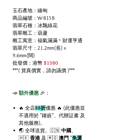
玉石產地：緬甸
商品編號：W-8158
翡翠石種：冰飄綠花
翡翠雕工：葫蘆
雕工寓意：福氣滿滿丶財運亨通
翡翠尺寸：21.2mm(長) x
9.6mm(闊)
批發價：港幣
$1380
***( 貨真價實，請勿議價 )***
📣
額外優惠
🎉：
🔥 全店
88折
優惠 🔥 (此優惠並
不適用於 "鑲嵌"、代辦証書 及
其他服務)。
🌏 全球送貨。🇨🇳
中國
、
🇭🇰
香港
及 🇲🇴
澳門
"
免運