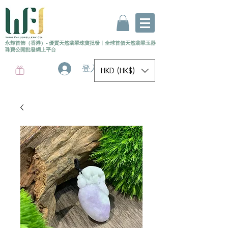
永輝首飾（香港）- 優質天然翡翠珠寶批發
〡
全球首個
天然
翡翠玉器
珠寶公開批發網上平台
登入
HKD (HK$)