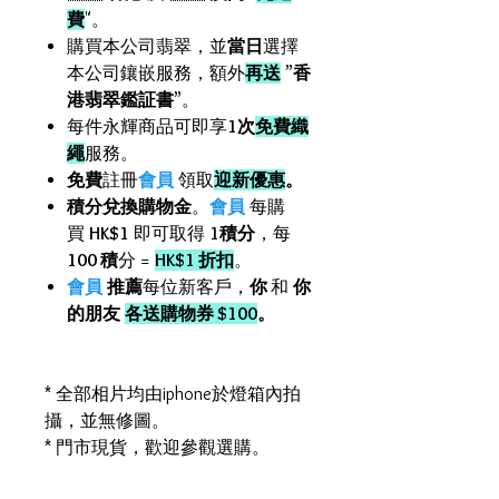
費
"。
購買本公司翡翠，並
當日
選擇
本公司鑲嵌服務，額外
再送
”
香
港翡翠鑑証書
”。
每件永輝商品可即享
1次
免費織
繩
服務。
免費
註冊
會員
領取
迎新優惠
。
積分兌換購物金
。
會員
每購
買
HK$1
即可取得
1積分
，每
100 積
分 =
HK$1 折扣
。
會員
推薦
每位新客戶，
你
和
你
的朋友
各送購物券 $100
。
* 全部相片均由iphone於燈箱內拍
攝，並無修圖。
* 門市現貨，歡迎參觀選購。