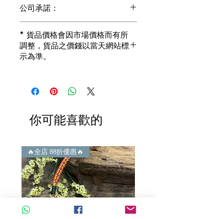
公司承諾：
1) 全部珠寶都是正貨丶真品。冇加膠！
* 貨品價格會因市場價格而有所
冇加色！冇化妝！
調整，貨品之價錢以當天網站標
i) 所有已鑲玉器珠寶丶玉鐲丶擺件皆 奉
示為準。
送 [香港翡翠鑑証書]
2) 全部已鑲珠寶都係100%真金丶100%
真鑽。
i) 成色足。冇鍍金！冇包金！冇假金！
3) 顧客所花費一分一毫全部都是珠寶本
身應有價值。
你可能喜歡的
i) 無佣金！無租金！無買手費！真真正
正行內批發價。
4) 世襲經營，經驗豐富。不是學院派，
謝絕紙上談兵。
🔥全店 88折優惠🔥
🔥全店 88折優惠🔥