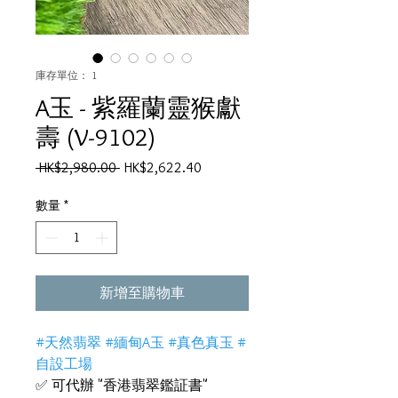
庫存單位： 1
A玉 - 紫羅蘭靈猴獻
壽 (V-9102)
一
促
 HK$2,980.00 
HK$2,622.40
般
銷
價
價
數量
*
格
格
新增至購物車
#天然翡翠 #緬甸A玉 #真色真玉 #
自設工場
✅ 可代辦 "香港翡翠鑑証書"