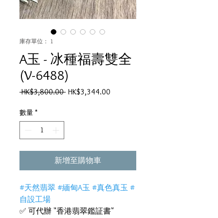
庫存單位： 1
A玉 - 冰種福壽雙全
(V-6488)
一
促
 HK$3,800.00 
HK$3,344.00
般
銷
價
價
數量
*
格
格
新增至購物車
#天然翡翠 #緬甸A玉 #真色真玉 #
自設工場
✅ 可代辦 "香港翡翠鑑証書"