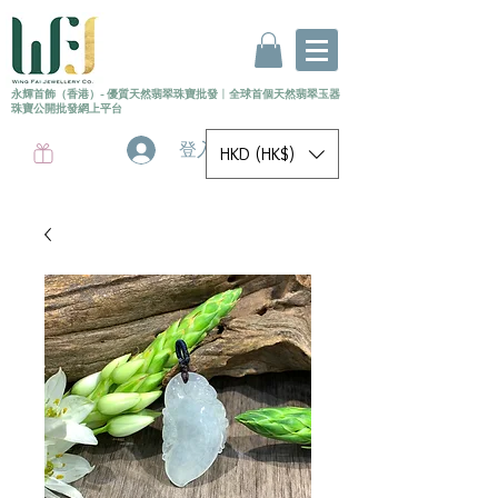
永輝首飾（香港）- 優質天然翡翠珠寶批發
〡
全球首個
天然
翡翠玉器
珠寶公開批發網上平台
登入
HKD (HK$)