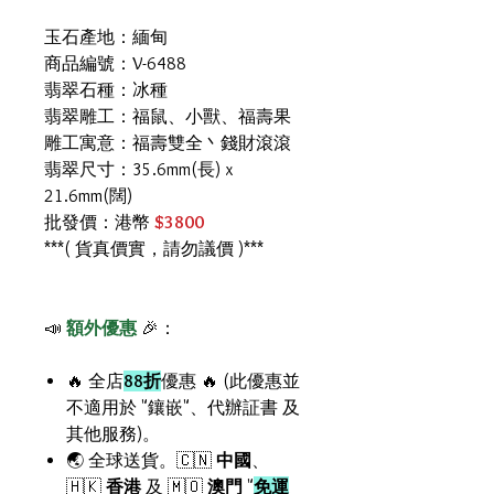
玉石產地：緬甸
商品編號：V-6488
翡翠石種：冰種
翡翠雕工：福鼠、小獸、福壽果
雕工寓意：福壽雙全丶錢財滾滾
翡翠尺寸：35.6mm(長) x
21.6mm(闊)
批發價：港幣
$3800
***( 貨真價實，請勿議價 )***
📣
額外優惠
🎉：
🔥 全店
88折
優惠 🔥 (此優惠並
不適用於 "鑲嵌"、代辦証書 及
其他服務)。
🌏 全球送貨。🇨🇳
中國
、
🇭🇰
香港
及 🇲🇴
澳門
"
免運