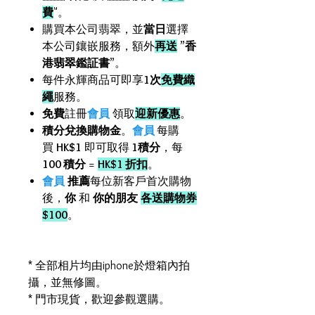
費
"。
購買本公司翡翠，並
當日
選擇
本公司鑲嵌服務，額外
再送
”
香
港翡翠鑑証書
”。
每件永輝商品可即享
1次
免費織
繩
服務。
免費
註冊
會員
領取
迎新優惠
。
積分兌換購物金
。
會員
每購
買
HK$1
即可取得
1積分
，每
100 積分
=
HK$1 折扣
。
會員
推薦
每位新客戶首次購物
後，
你
和
你的朋友
各送購物券
$100
。
* 全部相片均由iphone於燈箱內拍
攝，並無修圖。
* 門市現貨，歡迎參觀選購。