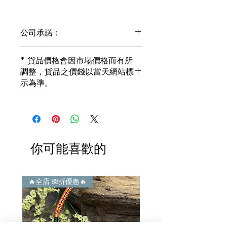
公司承諾：
1) 全部珠寶都是正貨丶真品。冇加膠！
* 貨品價格會因市場價格而有所
冇加色！冇化妝！
調整，貨品之價錢以當天網站標
i) 所有已鑲玉器珠寶丶玉鐲丶擺件皆 奉
示為準。
送 [香港翡翠鑑証書]
2) 全部已鑲珠寶都係100%真金丶100%
真鑽。
i) 成色足。冇鍍金！冇包金！冇假金！
3) 顧客所花費一分一毫全部都是珠寶本
身應有價值。
你可能喜歡的
i) 無佣金！無租金！無買手費！真真正
正行內批發價。
4) 世襲經營，經驗豐富。不是學院派，
謝絕紙上談兵。
🔥全店 88折優惠🔥
🔥全店 88折優惠🔥