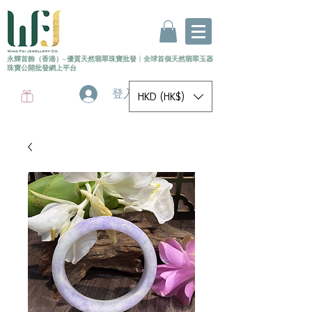
永輝首飾（香港）- 優質天然翡翠珠寶批發
〡
全球首個
天然
翡翠玉器
珠寶公開批發網上平台
登入
HKD (HK$)