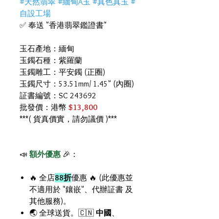
#天然翡翠 #緬甸A玉 #真色真玉 #
自設工場
✅ 奉送 "香港翡翠鑑證書"
玉石產地：緬甸
玉鐲石種：紫羅蘭
玉鐲雕工：平安鐲 (正圈)
玉鐲尺寸：53.51mm/ 1.45" (內圈)
証書編號：SC 243692
批發價：港幣
$13,800
***( 貨真價實，請勿議價 )***
📣
額外優惠
🎉：
🔥 全店
88折
優惠 🔥 (此優惠並
不適用於 "鑲嵌"、代辦証書 及
其他服務)。
🌏 全球送貨。🇨🇳
中國
、