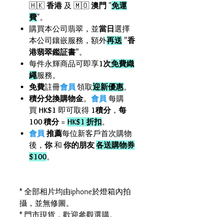
🇭🇰
香港
及 🇲🇴
澳門
"
免運
費
"。
購買本公司翡翠，並
當日
選擇
本公司鑲嵌服務，額外
再送
”
香
港翡翠鑑証書
”。
每件永輝商品可即享
1次
免費織
繩
服務。
免費
註冊
會員
領取
迎新優惠
。
積分兌換購物金
。
會員
每購
買
HK$1
即可取得
1積分
，
每
100 積分
=
HK$1 折扣
。
會員
推薦
每位新客戶首次購物
後，
你
和
你的朋友
各送購物券
$100
。
* 全部相片均由iphone於燈箱內拍
攝，並無修圖。
* 門市現貨，歡迎參觀選購。