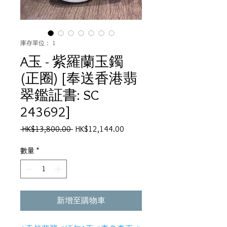
庫存單位： 1
A玉 - 紫羅蘭玉鐲
(正圈) [奉送香港翡
翠鑑証書: SC
243692]
一
促
 HK$13,800.00 
HK$12,144.00
般
銷
價
價
數量
*
格
格
新增至購物車