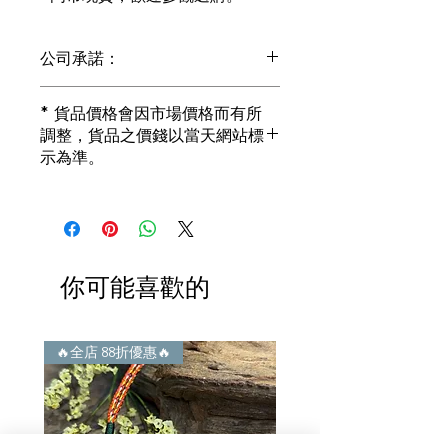
公司承諾：
1) 全部珠寶都是正貨丶真品。冇加膠！
* 貨品價格會因市場價格而有所
冇加色！冇化妝！
調整，貨品之價錢以當天網站標
i) 所有已鑲玉器珠寶丶玉鐲丶擺件皆 奉
示為準。
送 [香港翡翠鑑証書]
2) 全部已鑲珠寶都係100%真金丶100%
真鑽。
i) 成色足。冇鍍金！冇包金！冇假金！
3) 顧客所花費一分一毫全部都是珠寶本
身應有價值。
你可能喜歡的
i) 無佣金！無租金！無買手費！真真正
正行內批發價。
4) 世襲經營，經驗豐富。不是學院派，
謝絕紙上談兵。
🔥全店 88折優惠🔥
🔥全店 88折優惠🔥