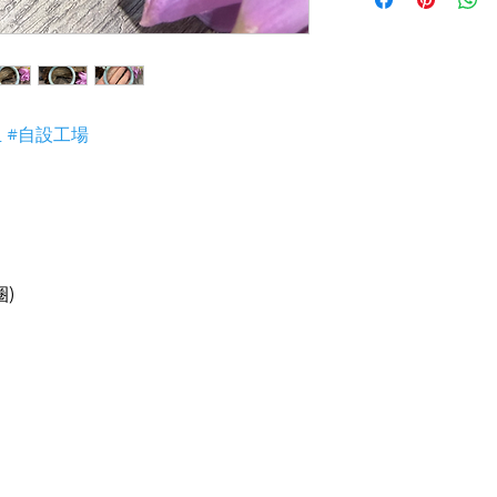
3) 顧客所花費一分
i) 無佣金！無租金
4) 世襲經營，經驗
玉 #自設工場
圈)