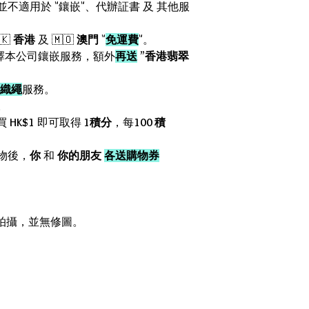
惠並不適用於 "鑲嵌"、代辦証書 及 其他服
🇰
香港
及 🇲🇴
澳門
"
免運費
"。
擇本公司鑲嵌服務，額外
再送
”
香港翡翠
織繩
服務。
。
買
HK$1
即可取得
1積分
，每
100 積
物後，
你
和
你的朋友
各送購物券
箱內拍攝，並無修圖。