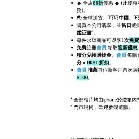
🔥 全店
88折
優惠 🔥 (此優
務)。
🌏 全球送貨。🇨🇳
中國
、🇭
購買本公司翡翠，並
當日
選
鑑証書
”。
每件永輝商品可即享
1次
免費
免費
註冊
會員
領取
迎新優惠
積分兌換購物金
。
會員
每購
分
=
HK$1 折扣
。
會員
推薦
每位新客戶首次購
$100
。
* 全部相片均由iphone於燈
* 門市現貨，歡迎參觀選購。