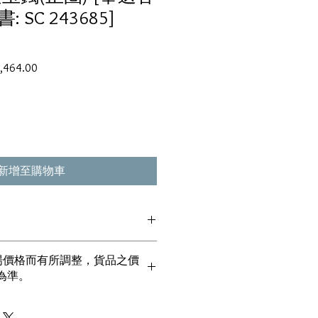
SC 243685]
促
,464.00
銷
價
格
新增至購物車
貨丶真品。冇加膠！冇加色！冇化妝！
市場價格而有所調整，貨品之價
丶玉鐲丶擺件皆 奉送 [香港翡翠鑑証
為準。
00%真金丶100%真鑽。
！冇包金！冇假金！