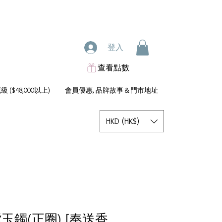
登入
查看點數
 ($48,000以上)
會員優惠, 品牌故事＆門市地址
HKD (HK$)
紫玉鐲(正圈) [奉送香