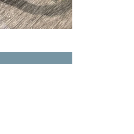
A玉 - 冰紫羅蘭路路通 (R-3356
一般價格
促銷價格
HK$980.00
HK$862.40