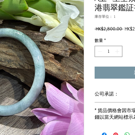
港翡翠鑑証書: 
庫存單位： 1
一
 HK$2,800.00 
HK$2
般
數量
*
價
格
公司承諾：
1) 全部珠寶都是正
* 貨品價格會因
i) 所有已鑲玉器珠寶
錢以當天網站標示
書]
2) 全部已鑲珠寶都係1
i) 成色足。冇鍍金