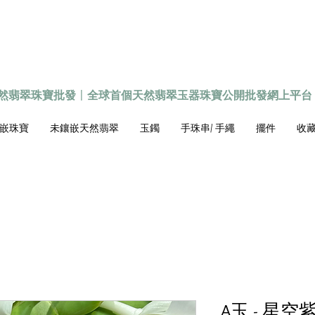
天然翡翠珠寶批發
〡
全球首個
天然
翡翠玉器珠寶公開批發網上平台
嵌珠寶
未鑲嵌天然翡翠
玉鐲
手珠串/ 手繩
擺件
收藏級
A玉 - 星空