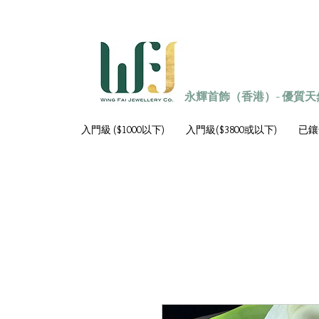
永輝首飾（香港）- 優質
入門級 ($1000以下)
入門級($3800或以下)
已鑲