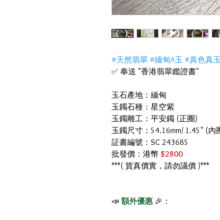
#天然翡翠 #緬甸A玉 #真色真
✅ 奉送 "香港翡翠鑑證書"
玉石產地：緬甸
玉鐲石種：星空紫
玉鐲雕工：平安鐲 (正圈)
玉鐲尺寸：54.16mm/ 1.45" (內
証書編號：SC 243685
批發價：港幣
$2800
***( 貨真價實，請勿議價 )***
📣
額外優惠
🎉：