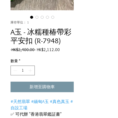
庫存單位： 1
A玉 - 冰糯種椿帶彩
平安扣 (R-7948)
一
促
 HK$2,400.00 
HK$2,112.00
般
銷
價
價
數量
*
格
格
新增至購物車
#天然翡翠 #緬甸A玉 #真色真玉 #
自設工場
✅ 可代辦 "香港翡翠鑑証書"