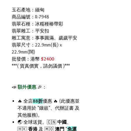
玉石產地：緬甸
商品編號：R-7948
翡翠石種：冰糯種椿帶彩
翡翠雕工：平安扣
雕工寓意：事事圓滿、歲歲平安
翡翠尺寸：22.9mm(長) x
22.9mm(闊)
批發價：港幣
$2400
***( 貨真價實，請勿議價 )***
📣
額外優惠
🎉：
🔥 全店
88折
優惠 🔥 (此優惠並
不適用於 "鑲嵌"、代辦証書 及
其他服務)。
🌏 全球送貨。🇨🇳
中國
、
🇭🇰
香港
及 🇲🇴
澳門
"
免運