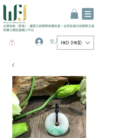
永輝首飾（香港）- 優質天然翡翠珠寶批發
〡
全球首個
天然
翡翠玉器
珠寶公開批發網上平台
登入
HKD (HK$)