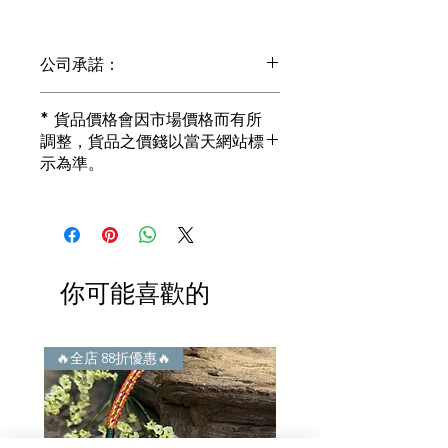
公司承諾：
1) 全部珠寶都是正貨丶真品。冇加膠！
* 貨品價格會因市場價格而有所
冇加色！冇化妝！
調整，貨品之價錢以當天網站標
i) 所有已鑲玉器珠寶丶玉鐲丶擺件皆 奉
示為準。
送 [香港翡翠鑑証書]
2) 全部已鑲珠寶都係100%真金丶100%
真鑽。
i) 成色足。冇鍍金！冇包金！冇假金！
3) 顧客所花費一分一毫全部都是珠寶本
身應有價值。
你可能喜歡的
i) 無佣金！無租金！無買手費！真真正
正行內批發價。
4) 世襲經營，經驗豐富。不是學院派，
謝絕紙上談兵。
🔥全店 88折優惠🔥
🔥全店 88折優惠🔥