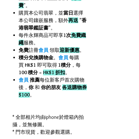
費
"。
購買本公司翡翠，並
當日
選擇
本公司鑲嵌服務，額外
再送
”
香
港翡翠鑑証書
”。
每件永輝商品可即享
1次
免費織
繩
服務。
免費
註冊
會員
領取
迎新優惠
。
積分兌換購物金
。
會員
每購
買
HK$1
即可取得
1積分
，每
100 積分
=
HK$1 折扣
。
會員
推薦
每位新客戶首次購物
後，
你
和
你的朋友
各送購物券
$100
。
* 全部相片均由iphone於燈箱內拍
攝，並無修圖。
* 門市現貨，歡迎參觀選購。