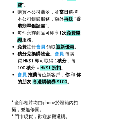
費
"。
購買本公司翡翠，並
當日
選擇
本公司鑲嵌服務，額外
再送
”
香
港翡翠鑑証書
”。
每件永輝商品可即享
1次
免費織
繩
服務。
免費
註冊
會員
領取
迎新優惠
。
積分兌換購物金
。
會員
每購
買
HK$1
即可取得
1積分
，每
100 積
分 =
HK$1 折扣
。
會員
推薦
每位新客戶，
你
和
你
的朋友
各送購物券 $100
。
* 全部相片均由iphone於燈箱內拍
攝，並無修圖。
* 門市現貨，歡迎參觀選購。