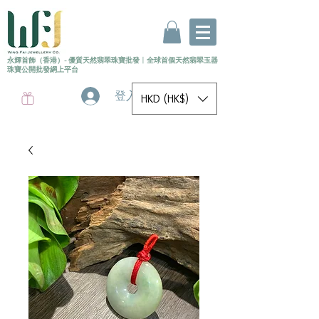
永輝首飾（香港）- 優質天然翡翠珠寶批發
〡
全球首個
天然
翡翠玉器
珠寶公開批發網上平台
登入
HKD (HK$)