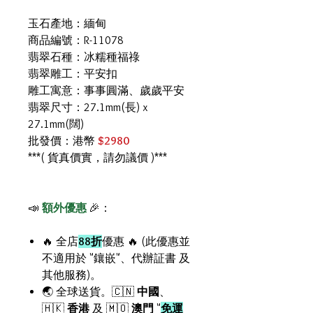
玉石產地：緬甸
商品編號：R-11078
翡翠石種：冰糯種福祿
翡翠雕工：平安扣
雕工寓意：事事圓滿、歲歲平安
翡翠尺寸：27.1mm(長) x
27.1mm(闊)
批發價：港幣
$2980
***( 貨真價實，請勿議價 )***
📣
額外優惠
🎉：
🔥 全店
88折
優惠 🔥 (此優惠並
不適用於 "鑲嵌"、代辦証書 及
其他服務)。
🌏 全球送貨。🇨🇳
中國
、
🇭🇰
香港
及 🇲🇴
澳門
"
免運