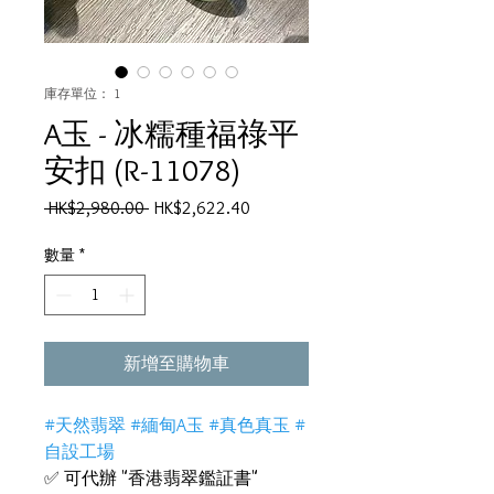
庫存單位： 1
A玉 - 冰糯種福祿平
安扣 (R-11078)
一
促
 HK$2,980.00 
HK$2,622.40
般
銷
價
價
數量
*
格
格
新增至購物車
#天然翡翠 #緬甸A玉 #真色真玉 #
自設工場
✅ 可代辦 "香港翡翠鑑証書"