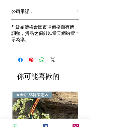
公司承諾：
1) 全部珠寶都是正貨丶真品。冇加膠！
* 貨品價格會因市場價格而有所
冇加色！冇化妝！
調整，貨品之價錢以當天網站標
i) 所有已鑲玉器珠寶丶玉鐲丶擺件皆 奉
示為準。
送 [香港翡翠鑑証書]
2) 全部已鑲珠寶都係100%真金丶100%
真鑽。
i) 成色足。冇鍍金！冇包金！冇假金！
3) 顧客所花費一分一毫全部都是珠寶本
身應有價值。
你可能喜歡的
i) 無佣金！無租金！無買手費！真真正
正行內批發價。
4) 世襲經營，經驗豐富。不是學院派，
謝絕紙上談兵。
🔥全店 88折優惠🔥
🔥全店 88折優惠🔥