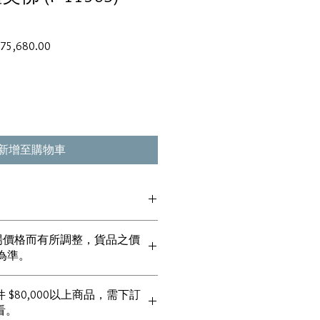
促
75,680.00
銷
價
格
新增至購物車
貨丶真品。冇加膠！冇加色！冇化妝！
市場價格而有所調整，貨品之價
丶玉鐲丶擺件皆 奉送 [香港翡翠鑑証
為準。
00%真金丶100%真鑽。
！冇包金！冇假金！
 $80,000以上商品，需下訂
一毫全部都是珠寶本身應有價值。
看。
！無買手費！真真正正行內批發價。