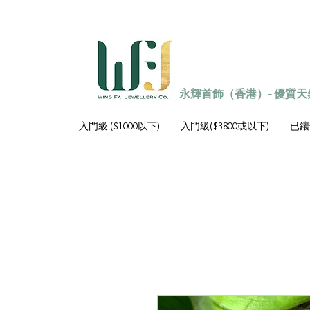
永輝首飾（香港）- 優質
入門級 ($1000以下)
入門級($3800或以下)
已鑲