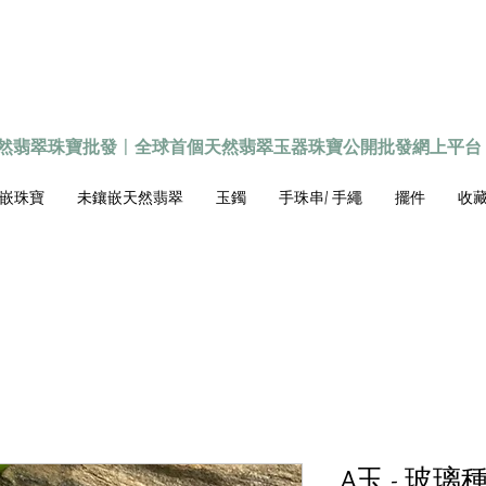
天然翡翠珠寶批發
〡
全球首個
天然
翡翠玉器珠寶公開批發網上平台
嵌珠寶
未鑲嵌天然翡翠
玉鐲
手珠串/ 手繩
擺件
收藏級
A玉 - 玻璃種