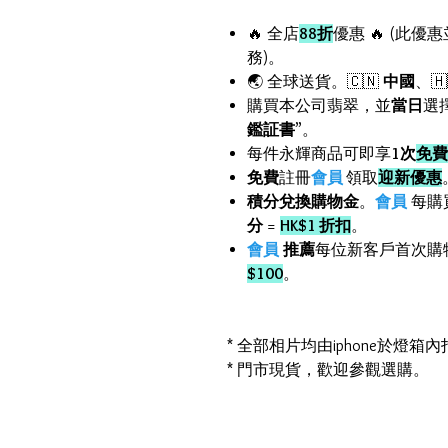
🔥 全店
88折
優惠 🔥 (此優
務)。
🌏 全球送貨。🇨🇳
中國
、🇭
購買本公司翡翠，並
當日
選
鑑証書
”。
每件永輝商品可即享
1次
免費
免費
註冊
會員
領取
迎新優惠
積分兌換購物金
。
會員
每購
分
=
HK$1 折扣
。
會員
推薦
每位新客戶首次購
$100
。
* 全部相片均由iphone於燈
* 門市現貨，歡迎參觀選購。