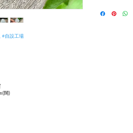
4) 世襲經營，經驗
若未能完成交易，訂
（訂金只接受 現金 或
玉 #自設工場
雲
m(闊)