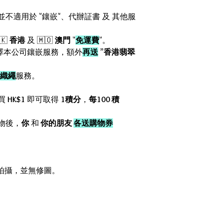
惠並不適用於 "鑲嵌"、代辦証書 及 其他服
🇰
香港
及 🇲🇴
澳門
"
免運費
"。
擇本公司鑲嵌服務，額外
再送
”
香港翡翠
織繩
服務。
。
買
HK$1
即可取得
1積分
，
每100 積
物後，
你
和
你的朋友
各送購物券
箱內拍攝，並無修圖。