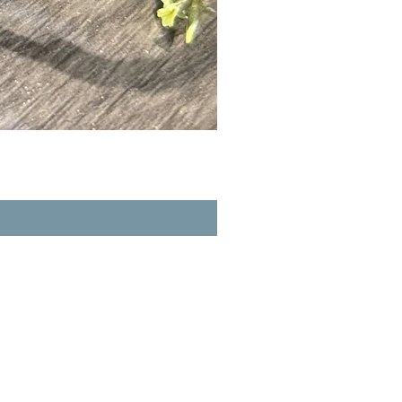
A玉 - 冰紫羅蘭路路通 (R-3356
一般價格
促銷價格
HK$980.00
HK$862.40