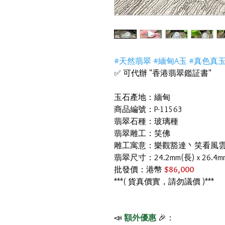
#天然翡翠 #緬甸A玉 #真色真
✅ 可代辦 "香港翡翠鑑証書"
玉石產地：緬甸
商品編號：P-11563
翡翠石種：玻璃種
翡翠雕工：笑佛
雕工寓意：樂觀豁達丶笑看風
翡翠尺寸：24.2mm(長) x 26.4m
批發價：港幣
$86,000
***( 貨真價實，請勿議價 )***
📣
額外優惠
🎉：