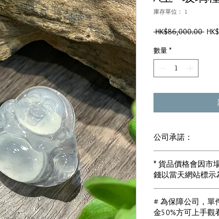
庫存單位： 1
一
 HK$86,000.00 
HK$
般
數量
*
價
格
公司承諾：
1) 全部珠寶都是正
* 貨品價格會因
i) 所有已鑲玉器珠寶
錢以當天網站標示
書]
2) 全部已鑲珠寶都係1
i) 成色足。冇鍍金
# 為保障公司，單件
3) 顧客所花費一分
金50%方可上手觀
i) 無佣金！無租金