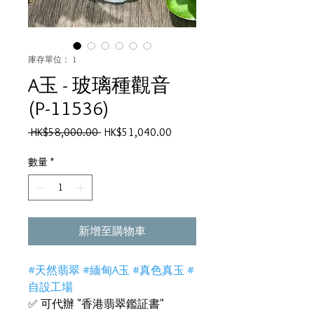
庫存單位： 1
A玉 - 玻璃種觀音
(P-11536)
一
促
 HK$58,000.00 
HK$51,040.00
般
銷
價
價
數量
*
格
格
新增至購物車
#天然翡翠 #緬甸A玉 #真色真玉 #
自設工場
✅ 可代辦 "香港翡翠鑑証書"