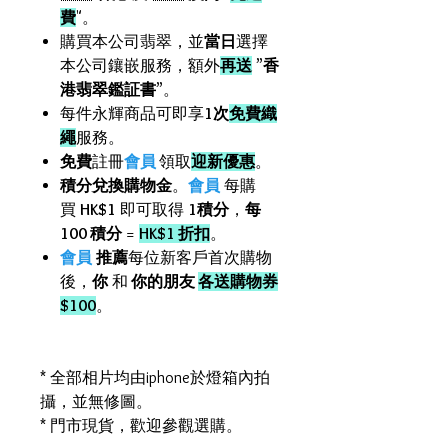
費
"。
購買本公司翡翠，並
當日
選擇
本公司鑲嵌服務，額外
再送
”
香
港翡翠鑑証書
”。
每件永輝商品可即享
1次
免費織
繩
服務。
免費
註冊
會員
領取
迎新優惠
。
積分兌換購物金
。
會員
每購
買
HK$1
即可取得
1積分
，
每
100 積分
=
HK$1 折扣
。
會員
推薦
每位新客戶首次購物
後，
你
和
你的朋友
各送購物券
$100
。
* 全部相片均由iphone於燈箱內拍
攝，並無修圖。
* 門市現貨，歡迎參觀選購。