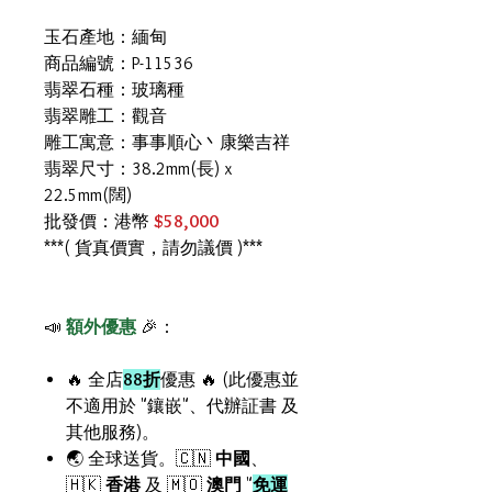
玉石產地：緬甸
商品編號：P-11536
翡翠石種：玻璃種
翡翠雕工：觀音
雕工寓意：事事順心丶康樂吉祥
翡翠尺寸：38.2mm(長) x
22.5mm(闊)
批發價：港幣
$58,000
***( 貨真價實，請勿議價 )***
📣
額外優惠
🎉：
🔥 全店
88折
優惠 🔥 (此優惠並
不適用於 "鑲嵌"、代辦証書 及
其他服務)。
🌏 全球送貨。🇨🇳
中國
、
🇭🇰
香港
及 🇲🇴
澳門
"
免運