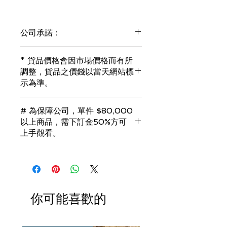
公司承諾：
1) 全部珠寶都是正貨丶真品。冇加膠！
* 貨品價格會因市場價格而有所
冇加色！冇化妝！
調整，貨品之價錢以當天網站標
i) 所有已鑲玉器珠寶丶玉鐲丶擺件皆 奉
示為準。
送 [香港翡翠鑑証書]
2) 全部已鑲珠寶都係100%真金丶100%
真鑽。
# 為保障公司，單件 $80,000
i) 成色足。冇鍍金！冇包金！冇假金！
以上商品，需下訂金50%方可
3) 顧客所花費一分一毫全部都是珠寶本
上手觀看。
身應有價值。
i) 無佣金！無租金！無買手費！真真正
若未能完成交易，訂金將會全額退回。
正行內批發價。
（訂金只接受 現金 或 信用卡）
4) 世襲經營，經驗豐富。不是學院派，
謝絕紙上談兵。
你可能喜歡的