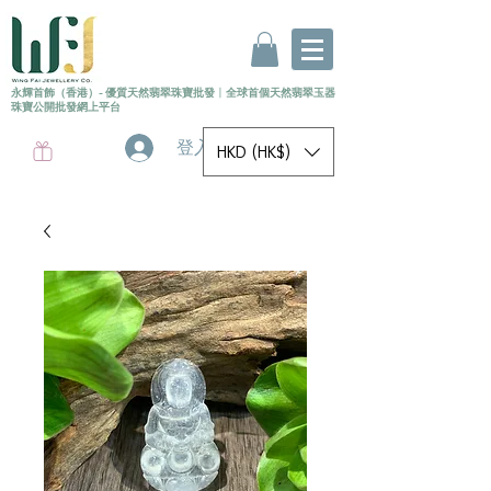
永輝首飾（香港）- 優質天然翡翠珠寶批發
〡
全球首個
天然
翡翠玉器
珠寶公開批發網上平台
登入
HKD (HK$)